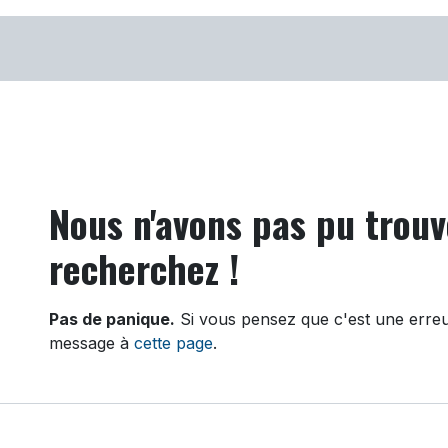
Atelier
B2B
Partenariat
À pro
Erreur 404
Nous n'avons pas pu trouv
recherchez !
Pas de panique.
Si vous pensez que c'est une erreu
message à
cette page
.