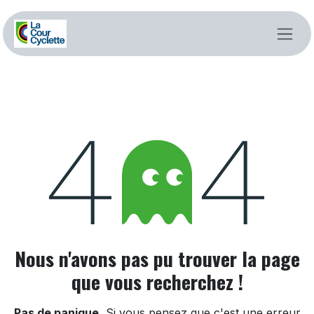
Se rendre au contenu
Erreur 404
Nous n'avons pas pu trouver la page
que vous recherchez !
Pas de panique.
Si vous pensez que c'est une erreur